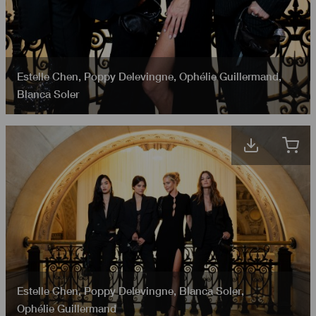
Estelle Chen
,
Poppy Delevingne
,
Ophélie Guillermand
,
Blanca Soler
Estelle Chen
,
Poppy Delevingne
,
Blanca Soler
,
Ophélie Guillermand