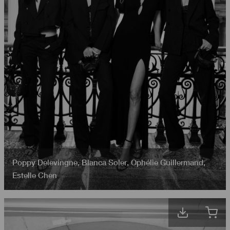
Poppy Delevingne
,
Blanca Soler
,
Ophélie Guillermand
,
Estelle Chen