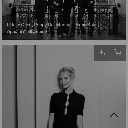
Estelle Chen
,
Poppy Delevingne
,
Blanca Soler
,
Ophélie Guillermand